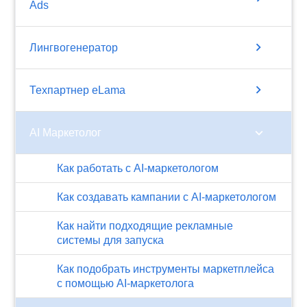
Ads
chevron_right
Лингвогенератор
chevron_right
Техпартнер eLama
chevron_right
AI Маркетолог
Как работать с AI-маркетологом
Как создавать кампании с AI-маркетологом
Как найти подходящие рекламные
системы для запуска
Как подобрать инструменты маркетплейса
с помощью AI-маркетолога