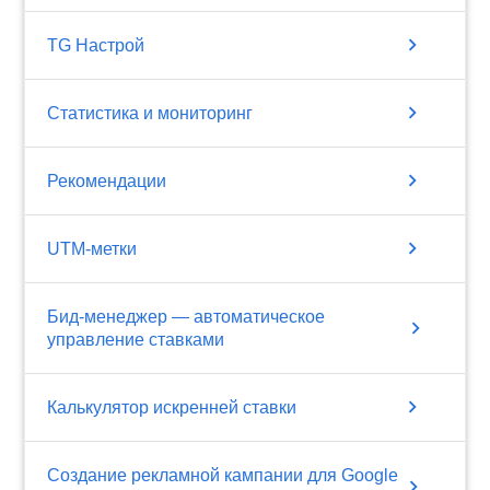
chevron_right
TG Настрой
chevron_right
Статистика и мониторинг
chevron_right
Рекомендации
chevron_right
UTM-метки
Бид-менеджер — автоматическое
chevron_right
управление ставками
chevron_right
Калькулятор искренней ставки
Создание рекламной кампании для Google
chevron_right