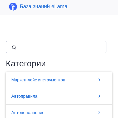
База знаний eLama
close
Категории
chevron_right
Маркетплейс инструментов
chevron_right
Автоправила
chevron_right
Автопополнение